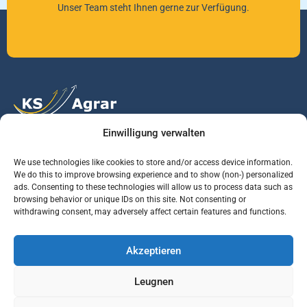
Unser Team steht Ihnen gerne zur Verfügung.
Einwilligung verwalten
Vertrauen Sie auf unsere Expertise im Agrarmarkt.
We use technologies like cookies to store and/or access device information.
We do this to improve browsing experience and to show (non-) personalized
ads. Consenting to these technologies will allow us to process data such as
Services
Jobs
Informationen
browsing behavior or unique IDs on this site. Not consenting or
withdrawing consent, may adversely affect certain features and functions.
Rohstoffbrief
Praktikant (m/w/d)
Warenterminbörsen
Akzeptieren
Börsenmakler
Business Development
Wetterinfos
Manager (m/w/d)
Verbände und
Leugnen
Regierungsstellen