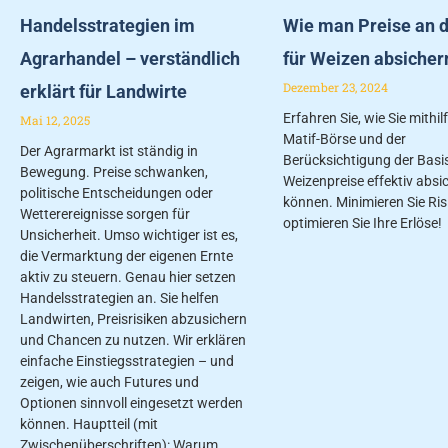
Handelsstrategien im
Wie man Preise an d
Agrarhandel – verständlich
für Weizen absicher
Dezember 23, 2024
erklärt für Landwirte
Erfahren Sie, wie Sie mithil
Mai 12, 2025
Matif-Börse und der
Der Agrarmarkt ist ständig in
Berücksichtigung der Basis
Bewegung. Preise schwanken,
Weizenpreise effektiv absi
politische Entscheidungen oder
können. Minimieren Sie Ris
Wetterereignisse sorgen für
optimieren Sie Ihre Erlöse!
Unsicherheit. Umso wichtiger ist es,
die Vermarktung der eigenen Ernte
aktiv zu steuern. Genau hier setzen
Handelsstrategien an. Sie helfen
Landwirten, Preisrisiken abzusichern
und Chancen zu nutzen. Wir erklären
einfache Einstiegsstrategien – und
zeigen, wie auch Futures und
Optionen sinnvoll eingesetzt werden
können. Hauptteil (mit
Zwischenüberschriften): Warum