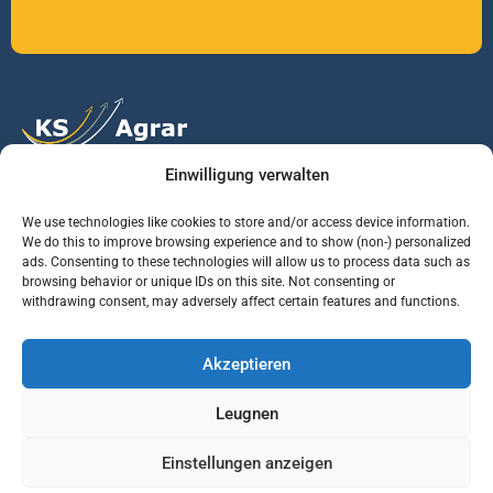
Einwilligung verwalten
Vertrauen Sie auf unsere Expertise im Agrarmarkt.
We use technologies like cookies to store and/or access device information.
We do this to improve browsing experience and to show (non-) personalized
ads. Consenting to these technologies will allow us to process data such as
Services
Jobs
Informationen
browsing behavior or unique IDs on this site. Not consenting or
withdrawing consent, may adversely affect certain features and functions.
Rohstoffbrief
Praktikant (m/w/d)
Warenterminbörsen
Akzeptieren
Börsenmakler
Business Development
Wetterinfos
Manager (m/w/d)
Verbände und
Leugnen
Regierungsstellen
Einstellungen anzeigen