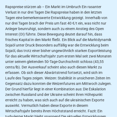
Rapspreise stürzen ab – Ein Markt im Umbruch Ein rasanter
Verlust in nur drei Tagen Die Rapspreise haben in den letzten
Tagen eine bemerkenswerte Entwicklung gezeigt. Innerhalb von
nur drei Tagen brach der Preis um fast 40 €/t ein, was nicht nur
Anleger beunruhigt, sondern auch zu einem Anstieg des Open
Interest (OI) führte. Diese Bewegung deutet darauf hin, dass
frisches Kapital in den Markt fließt. Ein Blick auf die Marktdynamik
Sojaöl unter Druck Besonders auffällig war die Entwicklung beim
Sojaöl, das trotz einer bisher ungewöhnlich starken Exportleistung
für das aktuelle Wirtschaftsjahr zum ersten Mal seit zwei Monaten
unter seinem gleitenden 50-Tage-Durchschnitt schloss (43,55
cents/lb). Der Ausverkauf scheint also auch diesen Markt zu
erfassen. Ob sich dieser Abwärtstrend fortsetzt, wird sich im
Laufe des Tages zeigen. Weizen: Stabilität in unsicheren Zeiten Im
Gegensatz dazu konnten die Weizenfutures am Mittwoch zulegen.
Der Grund hierfür liegt in einer Kombination aus: Die Eskalation
zwischen Russland und der Ukraine scheint ihren Höhepunkt
erreicht zu haben, was sich auch auf die ukrainischen Exporte
auswirkt. Vermutlich haben diese Exporte in diesem
Wirtschaftsjahr bereits ihren Höchststand erreicht. Fazit: Ein
turbulenter Markt bleibt spannend Die aktuellen Entwicklungen