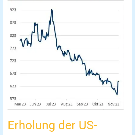
der
US-
Weizenmärkte:
Kursgewinne
bei
Kansas
City
Weizen
Erholung der US-