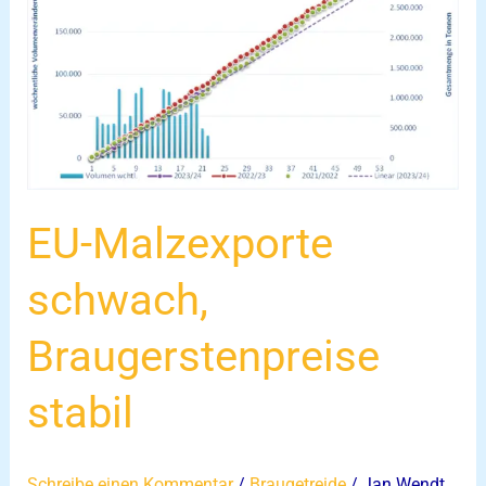
schwach,
Braugerstenpreise
stabil
EU-Malzexporte
schwach,
Braugerstenpreise
stabil
Schreibe einen Kommentar
/
Braugetreide
/
Jan Wendt