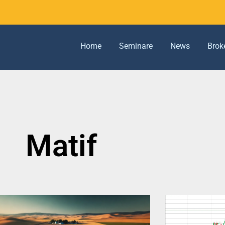
Home
Seminare
News
Brok
Matif
Seite
Seite
Seite
Seite
Seite