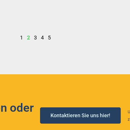
2
1
3
4
5
n oder
U
Kontaktieren Sie uns hier!
z