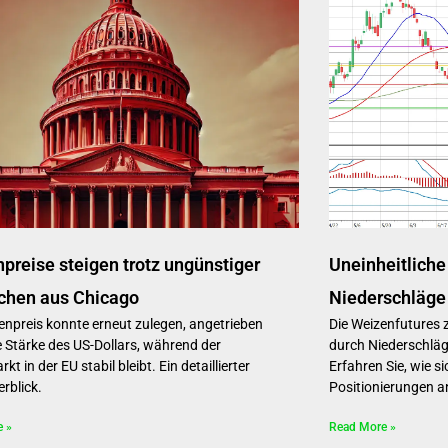
preise steigen trotz ungünstiger
Uneinheitliche
chen aus Chicago
Niederschläge
enpreis konnte erneut zulegen, angetrieben
Die Weizenfutures z
e Stärke des US-Dollars, während der
durch Niederschlä
t in der EU stabil bleibt. Ein detaillierter
Erfahren Sie, wie si
rblick.
Positionierungen a
e »
Read More »