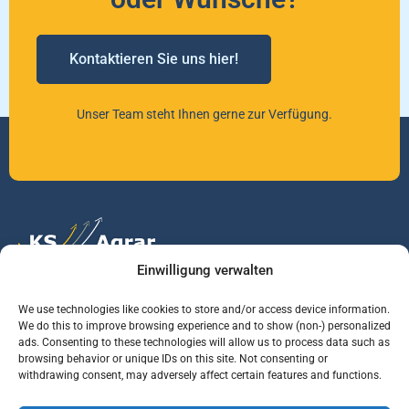
Kontaktieren Sie uns hier!
Unser Team steht Ihnen gerne zur Verfügung.
Einwilligung verwalten
Vertrauen Sie auf unsere Expertise im Agrarmarkt.
We use technologies like cookies to store and/or access device information.
We do this to improve browsing experience and to show (non-) personalized
ads. Consenting to these technologies will allow us to process data such as
browsing behavior or unique IDs on this site. Not consenting or
Services
Jobs
Informationen
withdrawing consent, may adversely affect certain features and functions.
Rohstoffbrief
Praktikant (m/w/d)
Warenterminbörsen