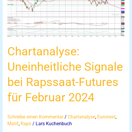
Signale
bei
Rapssaat-
Futures
für
Februar
Chartanalyse:
2024
Uneinheitliche Signale
bei Rapssaat-Futures
für Februar 2024
Schreibe einen Kommentar
/
Chartanalyse
,
Euronext
,
Matif
,
Raps
/
Lars Kuchenbuch