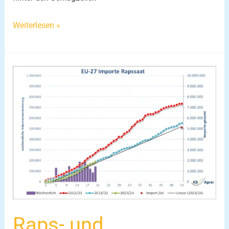
Weiterlesen »
Raps-
und
Sonnenblumenmarktpreise:
Aktuelle
Trends
und
Importstatistiken
Raps- und