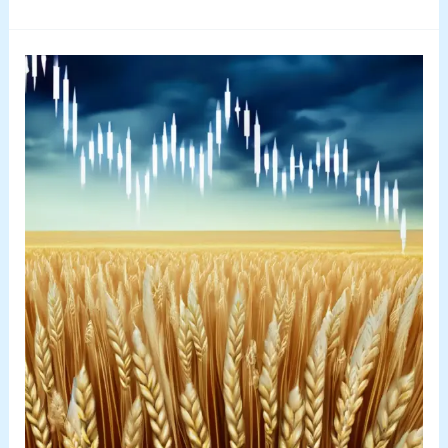
KS
Agrar
Morgen
Report:
Weizenpreise
unter
Druck