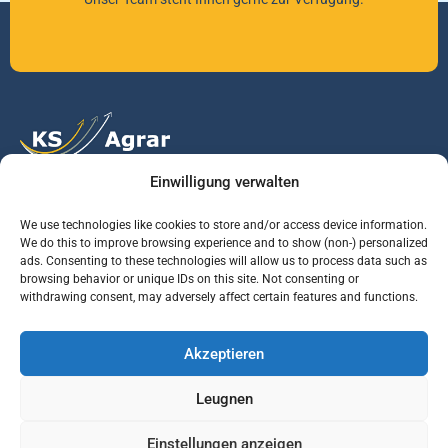
Einwilligung verwalten
Vertrauen Sie auf unsere Expertise im Agrarmarkt.
We use technologies like cookies to store and/or access device information.
We do this to improve browsing experience and to show (non-) personalized
ads. Consenting to these technologies will allow us to process data such as
Services
Jobs
Informationen
browsing behavior or unique IDs on this site. Not consenting or
withdrawing consent, may adversely affect certain features and functions.
Rohstoffbrief
Praktikant (m/w/d)
Warenterminbörsen
Akzeptieren
Börsenmakler
Business Development
Wetterinfos
Manager (m/w/d)
Verbände und
Leugnen
Regierungsstellen
Einstellungen anzeigen