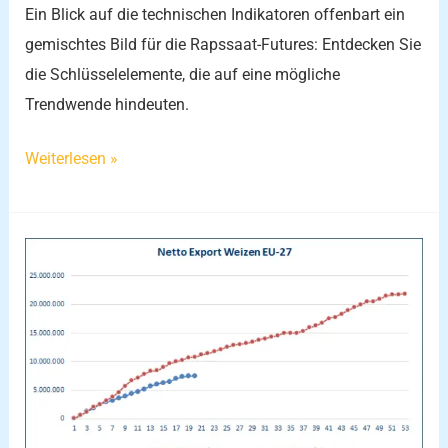
Ein Blick auf die technischen Indikatoren offenbart ein
gemischtes Bild für die Rapssaat-Futures: Entdecken Sie
die Schlüsselelemente, die auf eine mögliche
Trendwende hindeuten.
Weiterlesen »
Weizenpreise
unter
Druck:
Ein
kritischer
Blick
auf