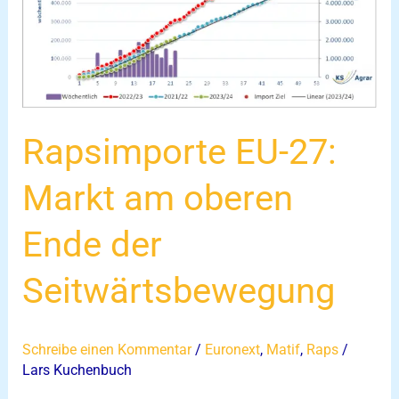
oberen
Ende
der
Seitwärtsbewegung
Rapsimporte EU-27:
Markt am oberen
Ende der
Seitwärtsbewegung
Schreibe einen Kommentar
/
Euronext
,
Matif
,
Raps
/
Lars Kuchenbuch